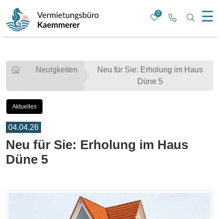
☰
0
Rufen Sie u
Nach b
Neuigkeiten
Neu für Sie: Erholung im Haus
Düne 5
Aktuelles
04.04.26
Neu für Sie: Erholung im Haus
Düne 5