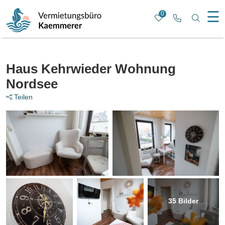
☰
0
Rufen Sie u
Nach b
Haus Kehrwieder Wohnung
Nordsee
Teilen
35
Bilder