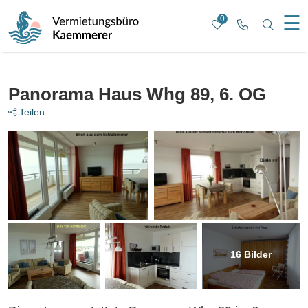
☰
0
Rufen Sie u
Nach b
Panorama Haus Whg 89, 6. OG
Teilen
16
Bilder