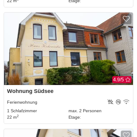
22 m
Etage
:
4.9/5
Wohnung Südsee
Ferienwohnung
1
Schlafzimmer
max.
2
Personen
2
22 m
Etage
: