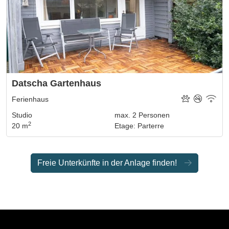
Datscha Gartenhaus
Ferienhaus
Studio
max.
2
Personen
2
20 m
Etage
:
Parterre
Freie Unterkünfte in der Anlage finden!