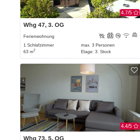
4.7/5
Whg 47, 3. OG
Ferienwohnung
1
Schlafzimmer
max.
3
Personen
2
63 m
Etage
:
3. Stock
4.4/5
Whg 73, 5. OG