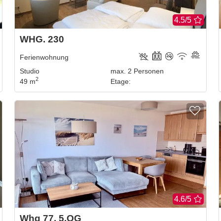
4.5/5
WHG. 230
Ferienwohnung
Studio
max.
2
Personen
2
49 m
Etage
:
4.6/5
Whg 77, 5.OG