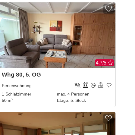
4.7/5
Whg 80, 5. OG
Ferienwohnung
1
Schlafzimmer
max.
4
Personen
2
50 m
Etage
:
5. Stock