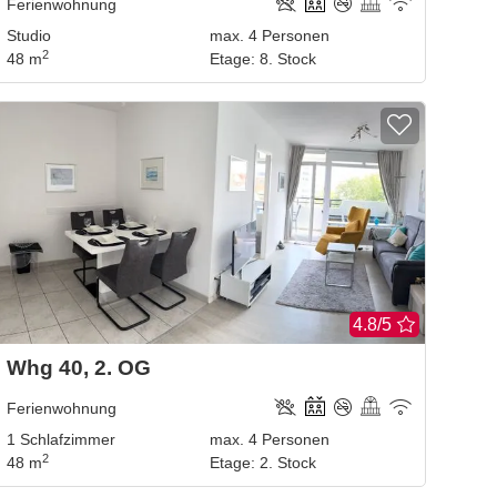
Ferienwohnung
Studio
max.
4
Personen
2
48 m
Etage
:
8. Stock
4.8/5
Whg 40, 2. OG
Ferienwohnung
1
Schlafzimmer
max.
4
Personen
2
48 m
Etage
:
2. Stock