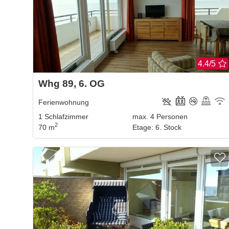
4.4/5
Whg 89, 6. OG
Ferienwohnung
1
Schlafzimmer
max.
4
Personen
2
70 m
Etage
:
6. Stock