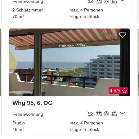
Ferienwohnung
2
Schlafzimmer
max.
4
Personen
2
70 m
Etage
:
5. Stock
4.6/5
Whg 95, 6. OG
Ferienwohnung
Studio
max.
4
Personen
2
48 m
Etage
:
6. Stock