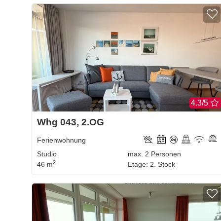
4.3/5
Whg 043, 2.OG
Ferienwohnung
Studio
max.
2
Personen
2
46 m
Etage
:
2. Stock