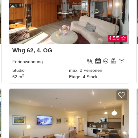
4.5/5
Whg 62, 4. OG
Ferienwohnung
Studio
max.
2
Personen
2
62 m
Etage
:
4 Stock