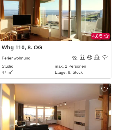
4.8/5
Whg 110, 8. OG
Ferienwohnung
Studio
max.
2
Personen
2
47 m
Etage
:
8. Stock