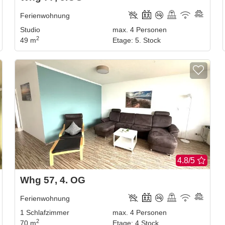
Ferienwohnung
Studio
max.
4
Personen
2
49 m
Etage
:
5. Stock
4.8/5
Whg 57, 4. OG
Ferienwohnung
1
Schlafzimmer
max.
4
Personen
2
70 m
Etage
:
4 Stock