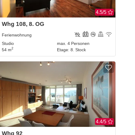
4.5/5
Whg 108, 8. OG
Ferienwohnung
Studio
max.
4
Personen
2
54 m
Etage
:
8. Stock
4.4/5
Whg 92