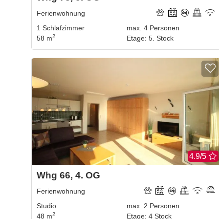
Ferienwohnung
1
Schlafzimmer
max.
4
Personen
2
58 m
Etage
:
5. Stock
4.9/5
Whg 66, 4. OG
Ferienwohnung
Studio
max.
2
Personen
2
48 m
Etage
:
4 Stock