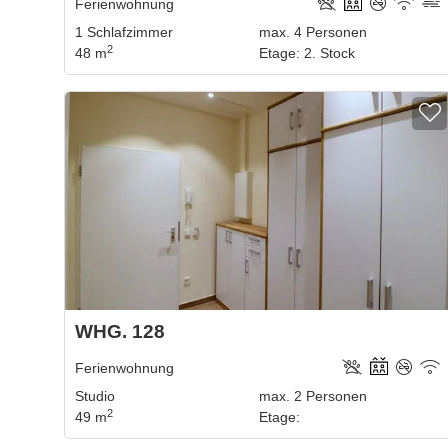
Ferienwohnung
1
Schlafzimmer
max.
4
Personen
2
48 m
Etage
:
2. Stock
WHG. 128
Ferienwohnung
Studio
max.
2
Personen
2
49 m
Etage
: