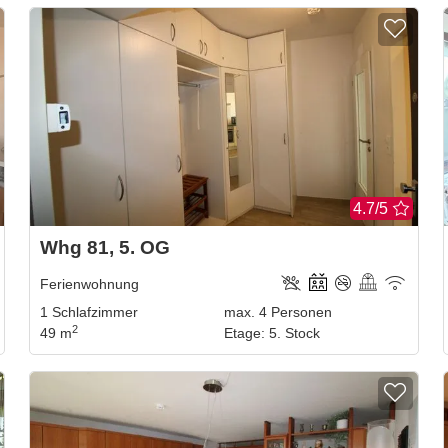
4.7/5
Whg 81, 5. OG
Ferienwohnung
1
Schlafzimmer
max.
4
Personen
2
49 m
Etage
:
5. Stock